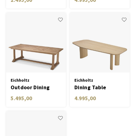
brass finish
Eichholtz
Eichholtz
Outdoor Dining
Dining Table
Table Bell Rive
Flemings
5.495,00
4.995,00