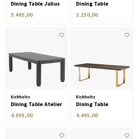
Dining Table Julius
Dining Table
Tremont
5.495,00
3.250,00
Eichholtz
Eichholtz
Dining Table Atelier
Dining Table
240 x 100 cm
Melchior brown oak
4.995,00
4.495,00
charcoal grey oa
veneer 230 cm