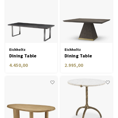
Eichholtz
Eichholtz
Dining Table
Dining Table
Borghese charcoal
Rexton
4.450,00
2.995,00
grey oak veneer