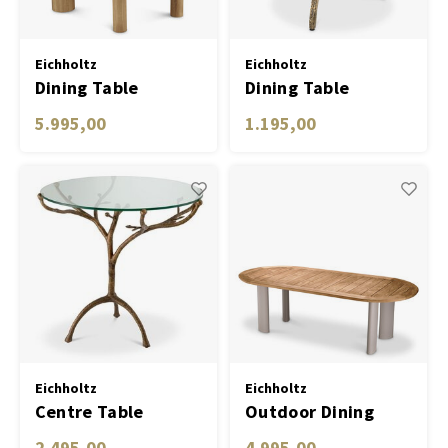
Eichholtz
Eichholtz
Dining Table
Dining Table
Prelude
Cortina - low
5.995,00
1.195,00
Eichholtz
Eichholtz
Centre Table
Outdoor Dining
Christophe vintage
Table Mogador
2.495,00
4.995,00