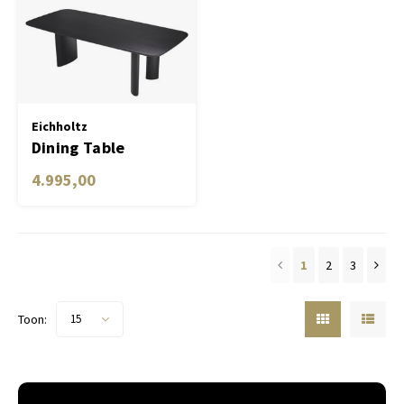
Eichholtz
Dining Table
Harmonie S
4.995,00
1
2
3
Toon:
15