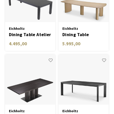
Trolle
Vloerkleden & Tapijten
Tafel lampen draadloos
Plantenbakken
Objec
Dresso
Schalen & Servies
Plant
Eichholtz
Eichholtz
Dining Table Atelier
Dining Table
Dozen & Juwelenboxen
Kaars
300 x 115 cm
Bergman L
4.495,00
5.995,00
charcoal grey oa
Geurstokjes
Kunst
Object
Spellen
Eichholtz
Eichholtz