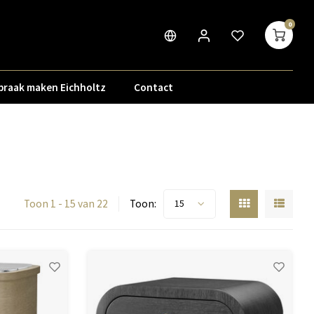
0
praak maken Eichholtz
Contact
Toon 1 - 15 van 22
Toon:
15