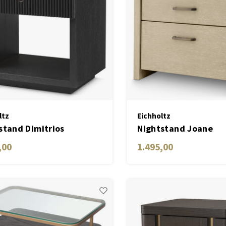
ltz
Eichholtz
stand Dimitrios
Nightstand Joane
,00
1.495,00