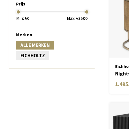
Prijs
Min: €
0
Max: €
3500
Merken
ALLE MERKEN
EICHHOLTZ
Eichho
Night
1.495