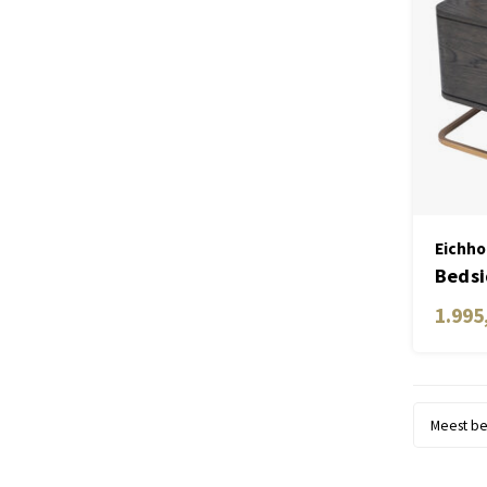
Eichho
Bedsi
mocha
1.995
Meest b