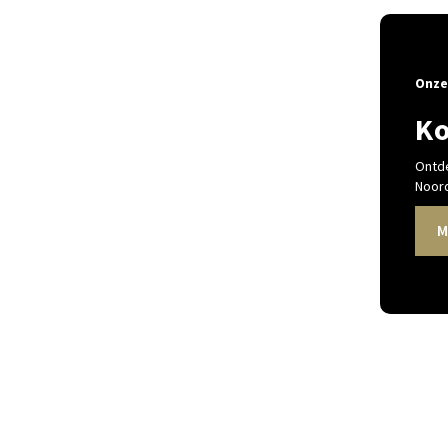
Onze
Ko
Ontde
Noord
M