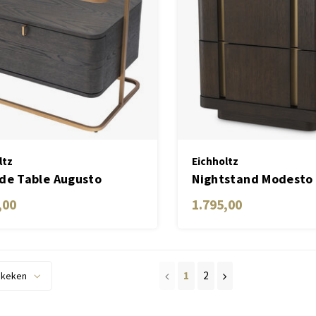
ltz
Eichholtz
de Table Augusto
Nightstand Modesto
 crown oak veneer
,00
1.795,00
1
2
ekeken