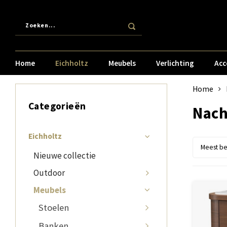
Home
Eichholtz
Meubels
Verlichting
Acc
Home
Categorieën
Nach
Eichholtz
Meest b
Nieuwe collectie
Outdoor
Meubels
Stoelen
Banken