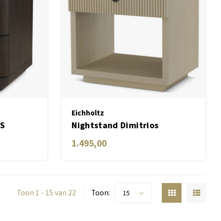
Eichholtz
 S
Nightstand Dimitrios
1.495,00
Toon 1 - 15 van 22
Toon:
15