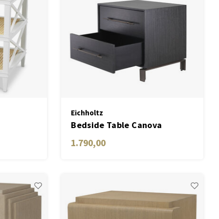
Eichholtz
Bedside Table Canova
charcoal grey oak veneer
1.790,00