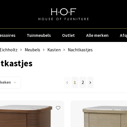
essoires
Tuinmeubels
Outlet
Alle merken
Afs
Eichholtz
Meubels
Kasten
Nachtkastjes
tkastjes
1
2
ekeken