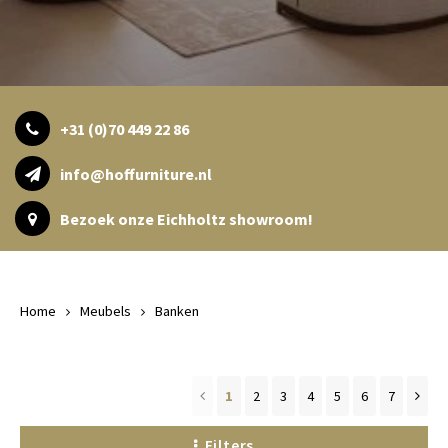
Vloerkleden & Tapijten
Tafel lampen draadloos
Plantenbakken
Objec
Dresso
Schalen & Servies
Plant
+31 (0)70 449 22 86
Dozen & Juwelenboxen
Kaars
info@hoffurniture.nl
Geurstokjes
Bezoek onze Eichholtz showroom!
Kunst
Object
Home
Meubels
Banken
Spellen
1
2
3
4
5
6
7
Filters