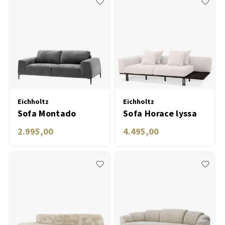
Eichholtz
Eichholtz
Sofa Montado
Sofa Horace lyssa
clarck grey
off-white left
2.995,00
4.495,00