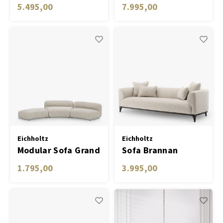
avalon sand
5.495,00
7.995,00
Eichholtz
Eichholtz
Modular Sofa Grand
Sofa Brannan
Avenue - Middle
1.795,00
3.995,00