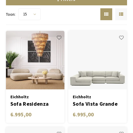
Toon:
15
Eichholtz
Eichholtz
Sofa Residenza
Sofa Vista Grande
Lounge clarck sand
6.995,00
6.995,00