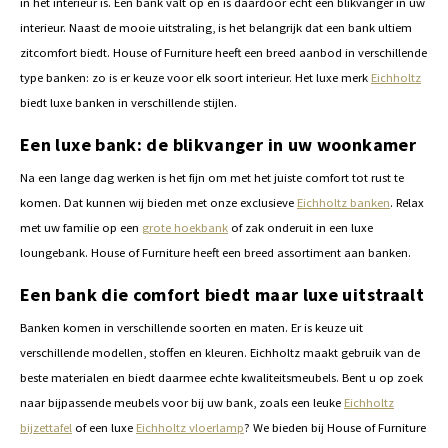
in het interieur is. Een bank valt op en is daardoor echt een blikvanger in uw
interieur. Naast de mooie uitstraling, is het belangrijk dat een bank ultiem
zitcomfort biedt. House of Furniture heeft een breed aanbod in verschillende
type banken: zo is er keuze voor elk soort interieur. Het luxe merk
Eichholtz
biedt luxe banken in verschillende stijlen.
Een luxe bank: de blikvanger in uw woonkamer
Na een lange dag werken is het fijn om met het juiste comfort tot rust te
komen. Dat kunnen wij bieden met onze exclusieve
Eichholtz banken
. Relax
met uw familie op een
grote hoekbank
of zak onderuit in een luxe
loungebank. House of Furniture heeft een breed assortiment aan banken.
Een bank die comfort biedt maar luxe uitstraalt
Banken komen in verschillende soorten en maten. Er is keuze uit
verschillende modellen, stoffen en kleuren. Eichholtz maakt gebruik van de
beste materialen en biedt daarmee echte kwaliteitsmeubels. Bent u op zoek
naar bijpassende meubels voor bij uw bank, zoals een leuke
Eichholtz
bijzettafel
of een luxe
Eichholtz vloerlamp
? We bieden bij House of Furniture