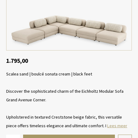
Tafel lampen draadloos
Plantenbakken
Objec
Dresso
Schalen & Servies
Plant
Dozen & Juwelenboxen
Kaars
Geurstokjes
1.795,00
Scalea sand | boulcé sonata cream | black feet
Kunst
Object
Discover the sophisticated charm of the Eichholtz Modular Sofa
Grand Avenue Corner.
Spellen
Upholstered in textured Creststone beige fabric, this versatile
piece offers timeless elegance and ultimate comfort. I
Lees meer