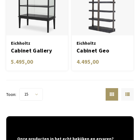
Eichholtz
Eichholtz
Cabinet Gallery
Cabinet Geo
charcoal grey
5.495,00
4.495,00
crown oak veneer
Toon:
15
Onze producten in het echt bekijken en ervaren?