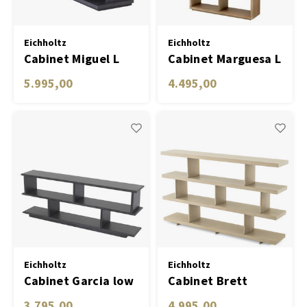
Vloerkleden & Tapijten
Boeke
Tafel lampen draadloos
Plantenbakken
Objec
Eichholtz
Eichholtz
Dresso
Cabinet Miguel L
Cabinet Marguesa L
Schalen & Servies
Plant
charcoal grey oak
5.995,00
4.495,00
veneer
Dozen & Juwelenboxen
Kaars
Geurstokjes
Kunst
Object
Spellen
Eichholtz
Eichholtz
Cabinet Garcia low
Cabinet Brett
charcoal grey oak
Washed oak
3.795,00
4.995,00