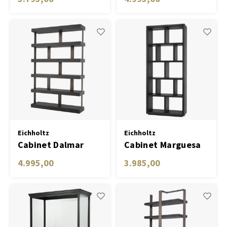
veneer
straight veneer
Eichholtz
Eichholtz
Cabinet Dalmar
Cabinet Marguesa
charcoal grey oak
4.995,00
3.985,00
veneer