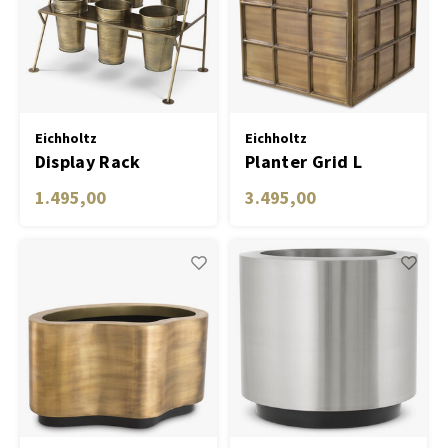
Eichholtz
Eichholtz
Display Rack
Planter Grid L
Maison des Fleurs
1.495,00
3.495,00