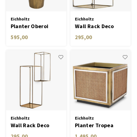
The MET Collection
Tafel lampen draadloos
Plantenbakken
Objec
Dresso
Eichholtz
Eichholtz
Planter Oberoi
Wall Rack Deco
Schalen & Servies
square set of 2
Plant
595,00
295,00
Dozen & Juwelenboxen
Kaars
Geurstokjes
Kunst
Object
Spellen
Eichholtz
Eichholtz
Wall Rack Deco
Planter Tropea
rectangular set of
295,00
1.495,00