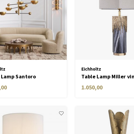
ltz
Eichholtz
 Lamp Santoro
Table Lamp Miller vi
brass finish incl sha
,00
1.050,00