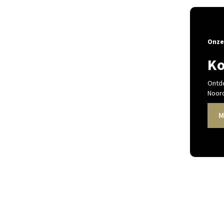
Onze
Ko
Ontde
Noord
M