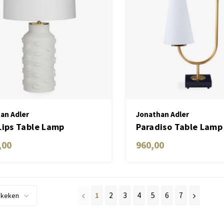
an Adler
Jonathan Adler
Lips Table Lamp
Paradiso Table Lamp
,00
960,00
1
2
3
4
5
6
7
ekeken