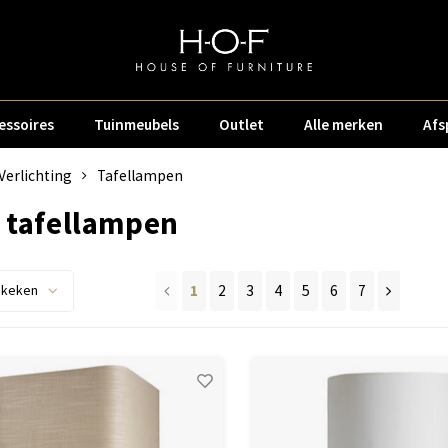
essoires
Tuinmeubels
Outlet
Alle merken
Afs
Verlichting
Tafellampen
 tafellampen
1
2
3
4
5
6
7
ekeken