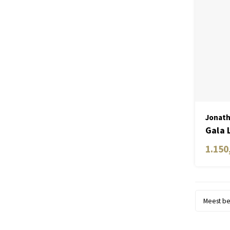
Jonath
Gala 
1.150
Meest b