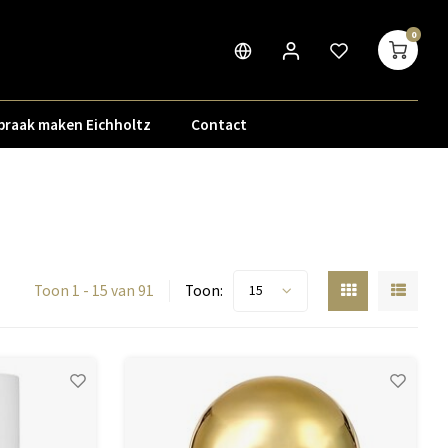
0
praak maken Eichholtz
Contact
Toon 1 - 15 van 91
Toon:
15