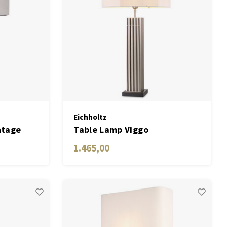
Eichholtz
ntage
Table Lamp Viggo
de
1.465,00