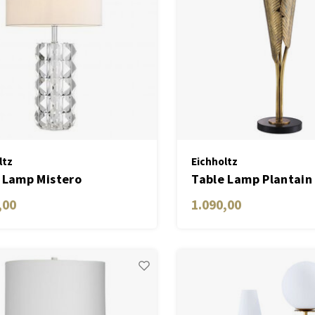
ltz
Eichholtz
 Lamp Mistero
Table Lamp Plantain
brass finish
,00
1.090,00