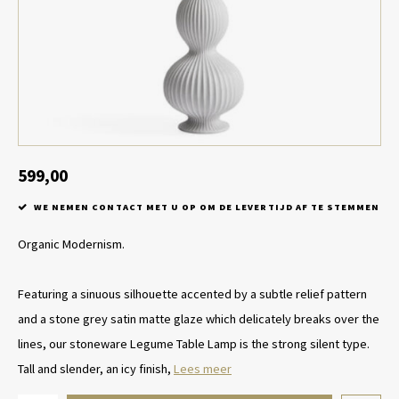
Tafel lampen draadloos
Plantenbakken
Objec
Dresso
Schalen & Servies
Plant
Dozen & Juwelenboxen
Kaars
Geurstokjes
599,00
WE NEMEN CONTACT MET U OP OM DE LEVERTIJD AF TE STEMMEN
Kunst
Organic Modernism.
Object
Featuring a sinuous silhouette accented by a subtle relief pattern
Spellen
and a stone grey satin matte glaze which delicately breaks over the
lines, our stoneware Legume Table Lamp is the strong silent type.
Tall and slender, an icy finish,
Lees meer