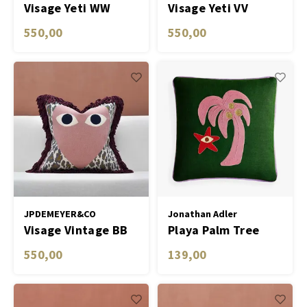
Visage Yeti WW
Visage Yeti VV
550,00
550,00
JPDEMEYER&CO
Jonathan Adler
Visage Vintage BB
Playa Palm Tree
Pillow
550,00
139,00