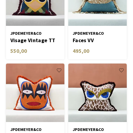
Vazen en potten
Tafel lampen draadloos
Objec
Dresso
Plantenbakken
Plant
Schalen & Servies
JPDEMEYER&CO
JPDEMEYER&CO
Visage Vintage TT
Faces VV
Kaars
Dozen & Juwelenboxen
550,00
495,00
Geurstokjes
Kunst
Object
Spellen
JPDEMEYER&CO
JPDEMEYER&CO