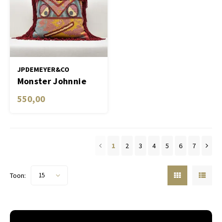
JPDEMEYER&CO
Monster Johnnie
550,00
1
2
3
4
5
6
7
Toon:
15