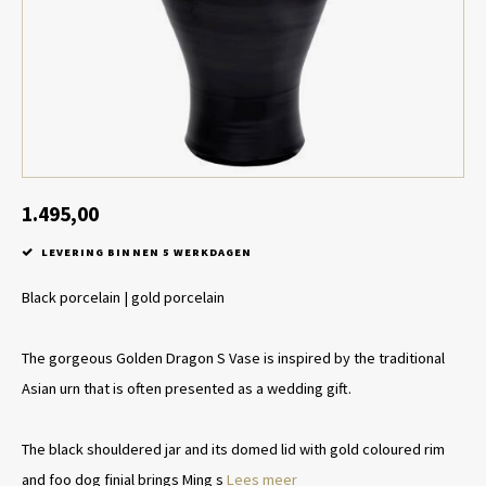
Tafel lampen draadloos
Plantenbakken
Objec
Dresso
Schalen & Servies
Plant
Dozen & Juwelenboxen
Kaars
Geurstokjes
1.495,00
LEVERING BINNEN 5 WERKDAGEN
Kunst
Black porcelain | gold porcelain
Object
The gorgeous Golden Dragon S Vase is inspired by the traditional
Spellen
Asian urn that is often presented as a wedding gift.
The black shouldered jar and its domed lid with gold coloured rim
and foo dog finial brings Ming s
Lees meer