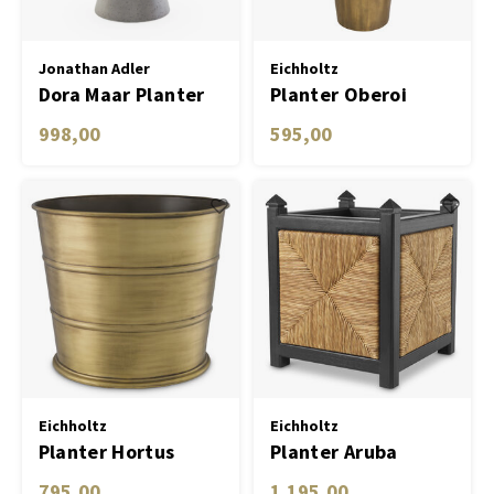
Tafel lampen draadloos
Objec
Dresso
Plantenbakken
Jonathan Adler
Eichholtz
Dora Maar Planter
Planter Oberoi
Plant
998,00
595,00
Schalen & Servies
Kaars
Dozen & Juwelenboxen
Geurstokjes
Kunst
Object
Spellen
Eichholtz
Eichholtz
Planter Hortus
Planter Aruba
795,00
1.195,00