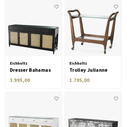
Eichholtz
Eichholtz
Dresser Bahamas
Trolley Julianne
black finish natural
3.995,00
1.795,00
cane