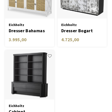
Eichholtz
Eichholtz
Dresser Bahamas
Dresser Bogart
charcoal grey oak
3.995,00
4.725,00
veneer
Eichholtz
Cabinet