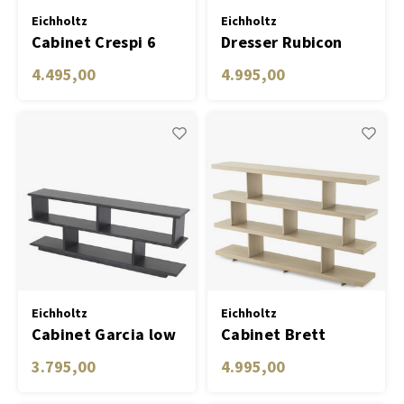
Eichholtz
Eichholtz
Cabinet Crespi 6
Dresser Rubicon
drawer coffee oak
4.495,00
4.995,00
veneer
Eichholtz
Eichholtz
Cabinet Garcia low
Cabinet Brett
charcoal grey oak
Washed oak
3.795,00
4.995,00
veneer
straight veneer