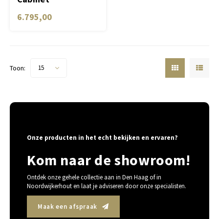
Metropolitan
6.795,00
Toon:
15
Onze producten in het echt bekijken en ervaren?
Kom naar de showroom!
Ontdek onze gehele collectie aan in Den Haag of in
Noordwijkerhout en laat je adviseren door onze specialisten.
Maak een afspraak