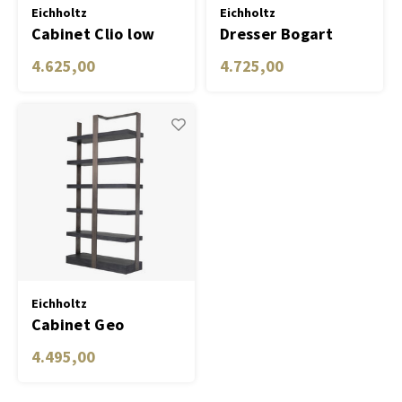
Eichholtz
Eichholtz
Cabinet Clio low
Dresser Bogart
charcoal grey oak
4.625,00
4.725,00
veneer
Eichholtz
Cabinet Geo
charcoal grey
4.495,00
crown oak veneer