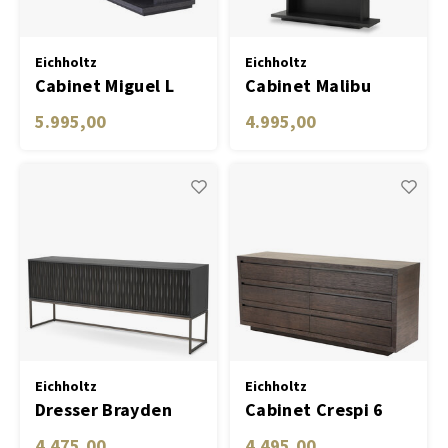
Vloerkleden & Tapijten
Boeke
Tafel lampen draadloos
Plantenbakken
Objec
Eichholtz
Eichholtz
Dresso
Cabinet Miguel L
Cabinet Malibu
Schalen & Servies
Plant
charcoal grey oak
5.995,00
4.995,00
veneer
Dozen & Juwelenboxen
Kaars
Geurstokjes
Kunst
Object
Spellen
Eichholtz
Eichholtz
Dresser Brayden
Cabinet Crespi 6
charcoal grey oak
drawer coffee oak
4.475,00
4.495,00