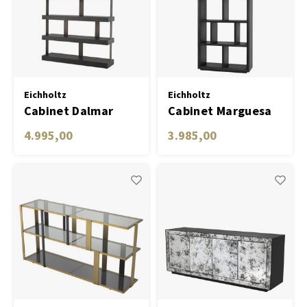
Eichholtz
Eichholtz
Cabinet Dalmar
Cabinet Marguesa
charcoal grey oak
4.995,00
3.985,00
veneer