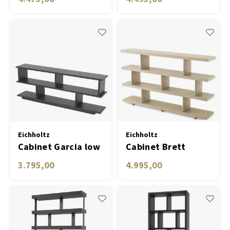
veneer
veneer
Eichholtz
Eichholtz
Cabinet Garcia low
Cabinet Brett
charcoal grey oak
Washed oak
3.795,00
4.995,00
veneer
straight veneer