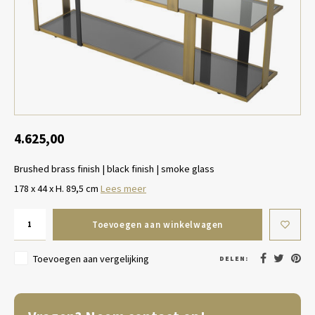
Tafel lampen draadloos
Plantenbakken
Objec
Dresso
Schalen & Servies
Plant
Dozen & Juwelenboxen
Kaars
Geurstokjes
4.625,00
Brushed brass finish | black finish | smoke glass
Kunst
178 x 44 x H. 89,5 cm
Lees meer
Object
Toevoegen aan winkelwagen
Spellen
Toevoegen aan vergelijking
DELEN: