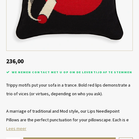
Tafel lampen draadloos
Plantenbakken
Objec
Dresso
Schalen & Servies
Plant
Dozen & Juwelenboxen
Kaars
Geurstokjes
236,00
WE NEMEN CONTACT MET U OP OM DE LEVERTIJD AF TE STEMMEN
Kunst
Trippy motifs put your sofa in a trance. Bold red lips demonstrate a
Object
trio of vices (or virtues, depending on who you ask).
Spellen
A marriage of traditional and Mod style, our Lips Needlepoint
Pillows are the perfect punctuation for your pillowscape. Each is e
Lees meer