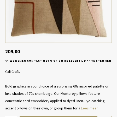
Tafel lampen draadloos
Plantenbakken
Objec
Dresso
Schalen & Servies
Plant
Dozen & Juwelenboxen
Kaars
Geurstokjes
209,00
WE NEMEN CONTACT MET U OP OM DE LEVERTIJD AF TE STEMMEN
Kunst
Cali Craft.
Object
Bold graphics in your choice of a surprising 60s inspired palette or
Spellen
luxe shades of 70s chambeige. Our Monterey pillows feature
concentric cord embroidery applied to dyed linen. Eye-catching
accent pillows on their own, or group them for a
Lees meer