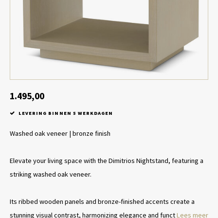
Tafel lampen draadloos
Plantenbakken
Objec
Dresso
Schalen & Servies
Plant
Dozen & Juwelenboxen
Kaars
Geurstokjes
1.495,00
LEVERING BINNEN 5 WERKDAGEN
Kunst
Washed oak veneer | bronze finish
Object
Elevate your living space with the Dimitrios Nightstand, featuring a
Spellen
striking washed oak veneer.
Its ribbed wooden panels and bronze-finished accents create a
stunning visual contrast, harmonizing elegance and funct
Lees meer