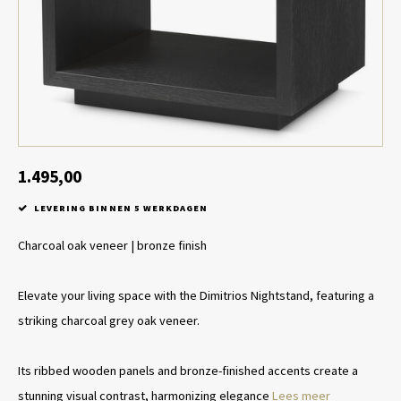
Tafel lampen draadloos
Plantenbakken
Objec
Dresso
Schalen & Servies
Plant
Dozen & Juwelenboxen
Kaars
Geurstokjes
1.495,00
LEVERING BINNEN 5 WERKDAGEN
Kunst
Charcoal oak veneer | bronze finish
Object
Elevate your living space with the Dimitrios Nightstand, featuring a
Spellen
striking charcoal grey oak veneer.
Its ribbed wooden panels and bronze-finished accents create a
stunning visual contrast, harmonizing elegance
Lees meer