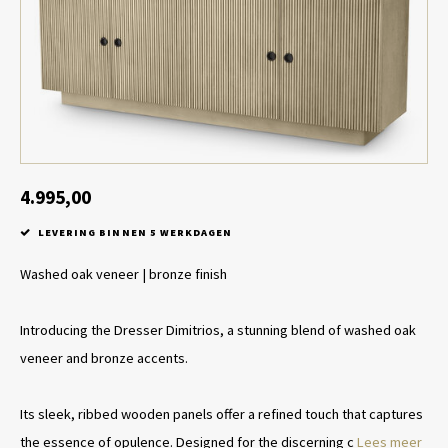
Tafel lampen draadloos
Plantenbakken
Objec
Dresso
Schalen & Servies
Plant
Dozen & Juwelenboxen
Kaars
Geurstokjes
4.995,00
LEVERING BINNEN 5 WERKDAGEN
Kunst
Washed oak veneer | bronze finish
Object
Introducing the Dresser Dimitrios, a stunning blend of washed oak
Spellen
veneer and bronze accents.
Its sleek, ribbed wooden panels offer a refined touch that captures
the essence of opulence. Designed for the discerning c
Lees meer