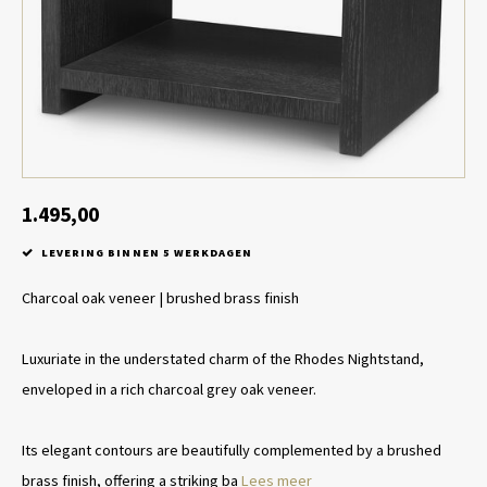
Tafel lampen draadloos
Plantenbakken
Objec
Dresso
Schalen & Servies
Plant
Dozen & Juwelenboxen
Kaars
Geurstokjes
1.495,00
LEVERING BINNEN 5 WERKDAGEN
Kunst
Charcoal oak veneer | brushed brass finish
Object
Luxuriate in the understated charm of the Rhodes Nightstand,
Spellen
enveloped in a rich charcoal grey oak veneer.
Its elegant contours are beautifully complemented by a brushed
brass finish, offering a striking ba
Lees meer