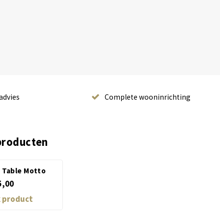
advies
Complete wooninrichting
producten
g Table Motto
5,00
k product