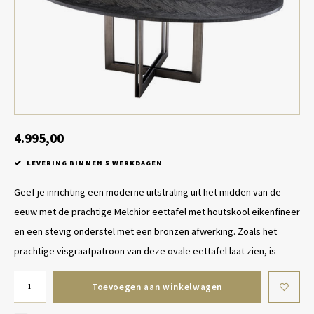
Tafel lampen draadloos
Plantenbakken
Objec
Dresso
Schalen & Servies
Plant
Dozen & Juwelenboxen
Kaars
Geurstokjes
4.995,00
LEVERING BINNEN 5 WERKDAGEN
Kunst
Geef je inrichting een moderne uitstraling uit het midden van de
Object
eeuw met de prachtige Melchior eettafel met houtskool eikenfineer
en een stevig onderstel met een bronzen afwerking. Zoals het
Spellen
prachtige visgraatpatroon van deze ovale eettafel laat zien, is
Toevoegen aan winkelwagen