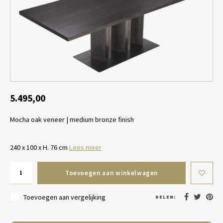
Tafel lampen draadloos
Plantenbakken
Objec
Dresso
Schalen & Servies
Plant
Dozen & Juwelenboxen
Kaars
Geurstokjes
5.495,00
Mocha oak veneer | medium bronze finish
Kunst
Object
240 x 100 x H. 76 cm
Lees meer
Spellen
Toevoegen aan winkelwagen
Toevoegen aan vergelijking
DELEN: