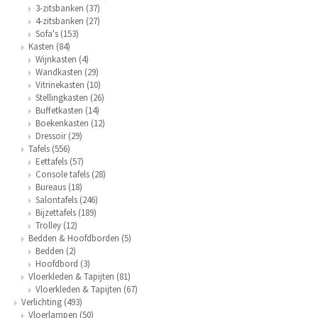
3-zitsbanken
(37)
4-zitsbanken
(27)
Sofa's
(153)
Kasten
(84)
Wijnkasten
(4)
Wandkasten
(29)
Vitrinekasten
(10)
Stellingkasten
(26)
Buffetkasten
(14)
Boekenkasten
(12)
Dressoir
(29)
Tafels
(556)
Eettafels
(57)
Console tafels
(28)
Bureaus
(18)
Salontafels
(246)
Bijzettafels
(189)
Trolley
(12)
Bedden & Hoofdborden
(5)
Bedden
(2)
Hoofdbord
(3)
Vloerkleden & Tapijten
(81)
Vloerkleden & Tapijten
(67)
Verlichting
(493)
Vloerlampen
(50)