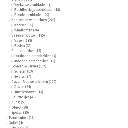
Vierkante dienbladen
(9)
Rechthoekige dienbladen
(19)
Ronde dienbladen
(20)
Kaarsen en windlichten
(278)
Kaarsen
(58)
Windlichten
(46)
Vazen en potten
(185)
Vazen
(138)
Potten
(35)
Plantenbakken
(13)
Outdoor plantenbakken
(4)
Indoor plantenbakken
(11)
Schalen & Servies
(104)
Schalen
(53)
Servies
(34)
Dozen & Juwelenboxen
(100)
Dozen
(74)
Juwelenboxen
(14)
Geurstokjes
(47)
Kunst
(58)
Object
(28)
Spellen
(29)
Tuinmeubels
(16)
Outlet
(4)
Meubels
(4)