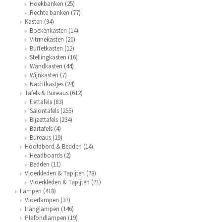
Hoekbanken
(25)
Rechte banken
(77)
Kasten
(94)
Tafel lampen draadloos
Plantenbakken
Objec
Dresso
Boekenkasten
(14)
Vitrinekasten
(20)
Schalen & Servies
Plant
Buffetkasten
(12)
Stellingkasten
(16)
Wandkasten
(44)
Dozen & Juwelenboxen
Kaars
Wijnkasten
(7)
Nachtkastjes
(24)
Tafels & Bureaus
(612)
Geurstokjes
Eettafels
(83)
Salontafels
(255)
Bijzettafels
(234)
Kunst
Bartafels
(4)
Bureaus
(19)
Object
Hoofdbord & Bedden
(14)
Headboards
(2)
Bedden
(11)
Spellen
Vloerkleden & Tapijten
(78)
Vloerkleden & Tapijten
(71)
Lampen
(418)
Vloerlampen
(37)
Hanglampen
(146)
Plafondlampen
(19)