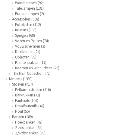
Wandlampen
(92)
Tafellampen
(131)
Bureaulampen
(2)
Accessoires
(608)
Fotolijsten
(112)
Kussens
(133)
Spiegels
(68)
Vazen en Potten
(74)
Vouwschermen
(3)
Dienbladen
(24)
Objecten
(98)
Plantenbakken
(17)
Kaarsen en windlichten
(26)
The MET Collection
(72)
Meubels
(1393)
Stoelen
(417)
Eetkamerstoelen
(116)
Barkrukken
(72)
Fauteuils
(146)
Draaifauteuils
(49)
Pouf
(55)
Banken
(189)
Hoekbanken
(47)
2-zitsbanken
(34)
2,5-zitsbanken
(28)