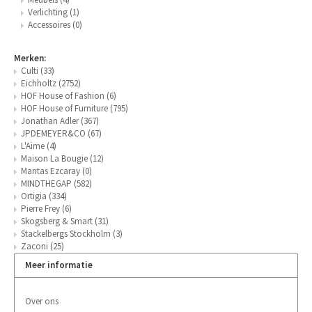
Verlichting
(1)
Accessoires
(0)
Merken:
Culti
(33)
Eichholtz
(2752)
HOF House of Fashion
(6)
HOF House of Furniture
(795)
Jonathan Adler
(367)
JPDEMEYER&CO
(67)
L'Aime
(4)
Maison La Bougie
(12)
Mantas Ezcaray
(0)
MINDTHEGAP
(582)
Ortigia
(334)
Pierre Frey
(6)
Skogsberg & Smart
(31)
Stackelbergs Stockholm
(3)
Zaconi
(25)
Meer informatie
Over ons