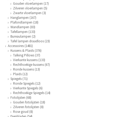
Gouden vloerlampen
(17)
Zilveren vloerlampen
(5)
Zwarte vloerlampen
(3)
Hanglampen
(167)
Plafondlampen
(18)
Wandlampen
(83)
Tafellampen
(133)
Bureaulampen
(2)
Tafel lampen draadloos
(23)
Accessoires
(1481)
Kussens & Plaids
(376)
Talking Pillows
(37)
Vierkante kussens
(133)
Rechthoekige kussens
(67)
Ronde kussens
(13)
Plaids
(12)
Spiegels
(71)
Ronde Spiegels
(12)
Vierkante Spiegels
(6)
Rechthoekige Spiegels
(14)
Fotolijsten
(68)
Gouden fotolijsten
(18)
Zilveren fotolijsten
(8)
Rose goud
(8)
Dienbladen
(54)