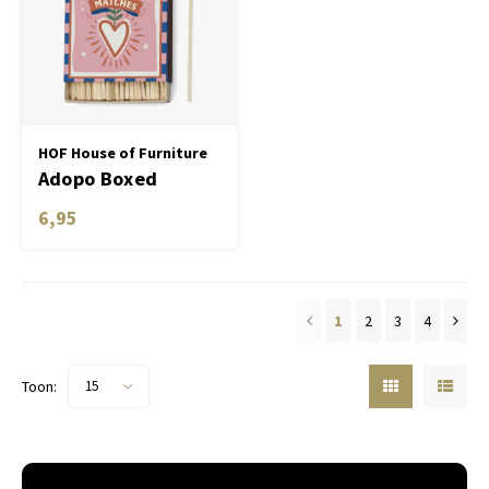
HOF House of Furniture
Adopo Boxed
Matches "Hearts"
6,95
set of 75 matches
1
2
3
4
Toon:
15