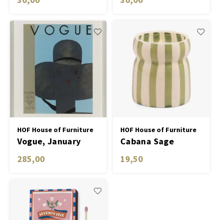
Candle - Cactus
Candle - Black
Flower
Cedar & Fig
HOF House of Furniture
HOF House of Furniture
Vogue, January
Cabana Sage
1929
Striped Ceramic
285,00
19,50
Candle - Bora Bora