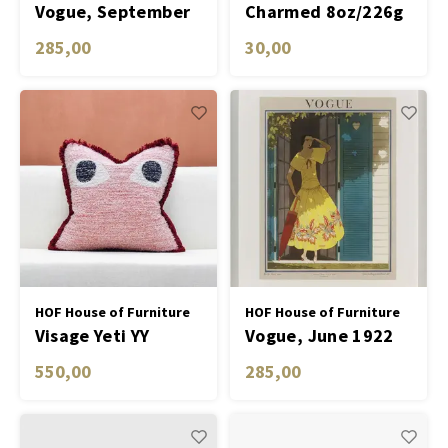
Vogue, September
Charmed 8oz/226g
1926
Red Glass Candle
285,00
30,00
with Heart Lid -
Wild Fig & Rose
HOF House of Furniture
HOF House of Furniture
Visage Yeti YY
Vogue, June 1922
550,00
285,00