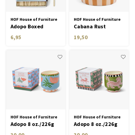
HOF House of Furniture
HOF House of Furniture
Adopo Boxed
Cabana Rust
Matches "Flower"
Striped Ceramic
6,95
19,50
set of 75 matches
Candle - Sienna
Sunset
HOF House of Furniture
HOF House of Furniture
Adopo 8 oz./226g
Adopo 8 oz./226g
Flower Ceramic
Tiger Ceramic
30,00
30,00