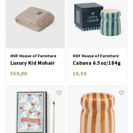
HOF House of Furniture
HOF House of Furniture
Luxury Kid Mohair
Cabana 6.5oz/184g
Blanket - Light
Blue/Navy Striped
550,00
19,50
Taupe 140 x 230 cm
Ceramic Candle -
Warm Cider