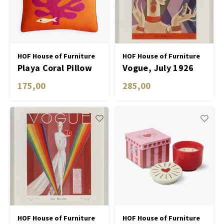
Tafel lampen draadloos
Plantenbakken
Objec
Dresso
Schalen & Servies
Plant
HOF House of Furniture
HOF House of Furniture
Playa Coral Pillow
Vogue, July 1926
Dozen & Juwelenboxen
Kaars
175,00
285,00
Geurstokjes
Kunst
Object
Spellen
HOF House of Furniture
HOF House of Furniture