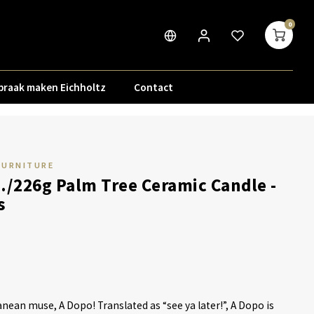
0
praak maken Eichholtz
Contact
FURNITURE
./226g Palm Tree Ceramic Candle -
s
nean muse, A Dopo! Translated as “see ya later!”, A Dopo is