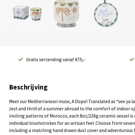
Gratis verzending vanaf €75,-
Beschrijving
Meet our Mediterranean muse, A Dopo! Translated as “see ya lat
zest and thrill of a summer abroad to the comfort of indoor s
inviting patterns of Morocco, each 8oz/226g ceramic vessel is
individual brushstrokes for an artisan feel. Choose from seven
including a matching hand drawn dust cover and adventurous 