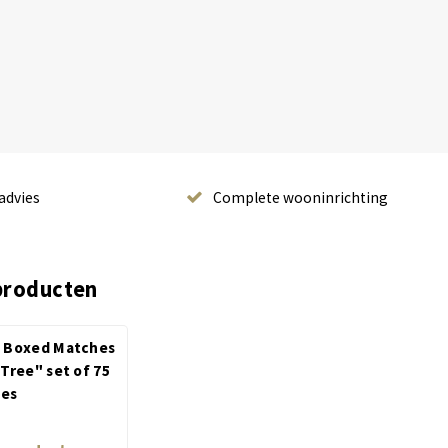
advies
Complete wooninrichting
producten
 Boxed Matches
Tree" set of 75
es