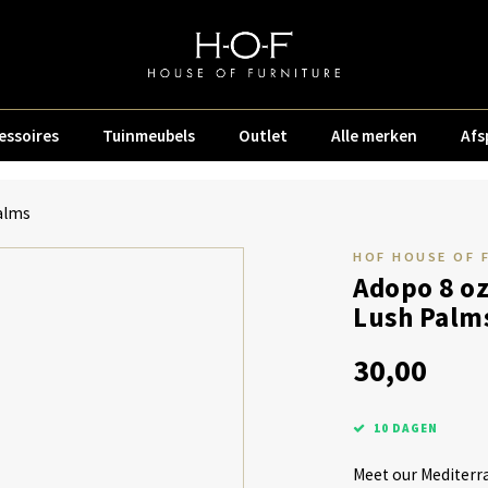
essoires
Tuinmeubels
Outlet
Alle merken
Afs
alms
HOF HOUSE OF 
Adopo 8 oz
Lush Palm
30,00
10 DAGEN
Meet our Mediterra