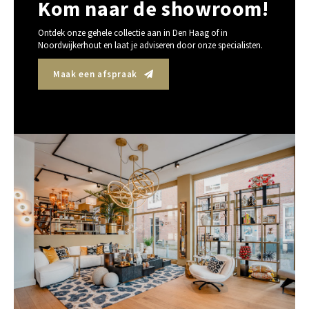
Kom naar de showroom!
Tafel lampen draadloos
Plantenbakken
Objec
Dresso
Ontdek onze gehele collectie aan in Den Haag of in
Noordwijkerhout en laat je adviseren door onze specialisten.
Schalen & Servies
Plant
Maak een afspraak
Dozen & Juwelenboxen
Kaars
Geurstokjes
Kunst
Object
Spellen