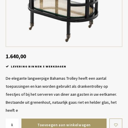
Tafel lampen draadloos
Plantenbakken
Objec
Dresso
Schalen & Servies
Plant
Dozen & Juwelenboxen
Kaars
Geurstokjes
1.640,00
LEVERING BINNEN 5 WERKDAGEN
Kunst
De elegante langwerpige Bahamas Trolley heeft een aantal
Object
toepassingen en kan worden gebruikt als drankentrolley op
feestjes of bij het serveren van diner aan gasten in uw eetkamer.
Spellen
Bestaande uit grenenhout, natuurlijk gaas riet en helder glas, het
heeft e
Toevoegen aan winkelwagen