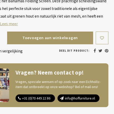
t het Bahamas Folding Screen. Deze prachtige scheidingswand
s het perfecte stuk voor zowel traditionele als eigentijdse
taat uit grenen hout en natuurlijk riet van mesh, en heeft een
Lees meer
Toevoegen aan winkelwagen
 vergelijking
DEEL DIT PRODUCT:
Vragen? Neem contact op!
Vragen, speciale wensen of op zoek naar een Eichholtz-
item dat ontbreekt op onze webshop? Bel of mail ons!
+31 (0)70 449 22 86
info@hoffurniture.nl