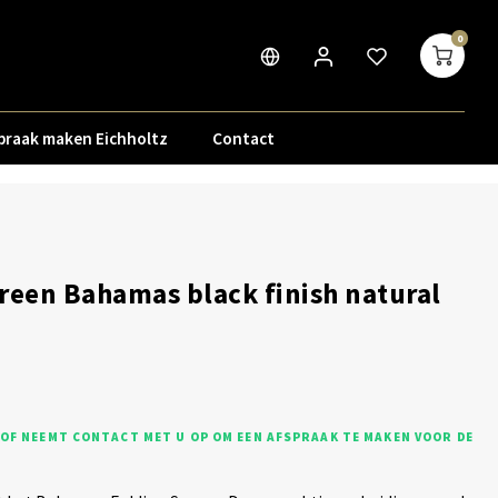
0
praak maken Eichholtz
Contact
reen Bahamas black finish natural
OF NEEMT CONTACT MET U OP OM EEN AFSPRAAK TE MAKEN VOOR DE