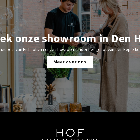
ek onze showroom in Den 
meubels van Eichholtz in onze showroom onder het genot van een kopje kof
Meer over ons