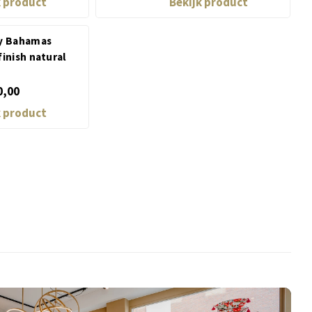
k product
Bekijk product
ey Bahamas
finish natural
0,00
k product