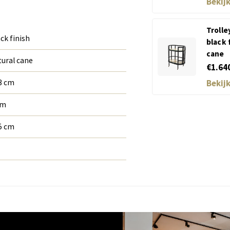
Bekij
Troll
ck finish
black 
cane
tural cane
€1.64
3 cm
Bekij
cm
5 cm