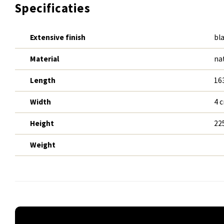
Specificaties
Extensive finish
bla
Material
na
Length
16
Width
4 
Height
22
Weight