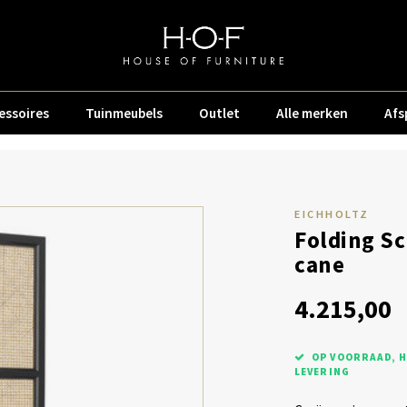
essoires
Tuinmeubels
Outlet
Alle merken
Afs
EICHHOLTZ
Folding Sc
cane
4.215,00
OP VOORRAAD, H
LEVERING