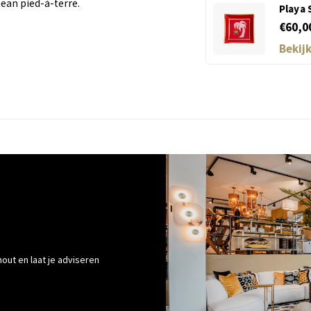
nean pied-à-terre.
Playa 
€60,0
Bekij
out en laat je adviseren