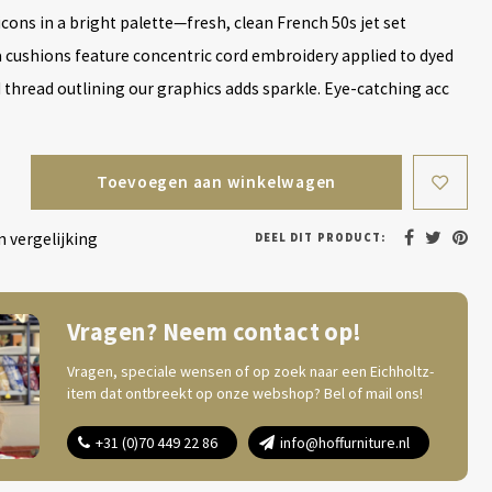
icons in a bright palette—fresh, clean French 50s jet set
 cushions feature concentric cord embroidery applied to dyed
ld thread outlining our graphics adds sparkle. Eye-catching acc
Toevoegen aan winkelwagen
 vergelijking
DEEL DIT PRODUCT:
Vragen? Neem contact op!
Vragen, speciale wensen of op zoek naar een Eichholtz-
item dat ontbreekt op onze webshop? Bel of mail ons!
+31 (0)70 449 22 86
info@hoffurniture.nl