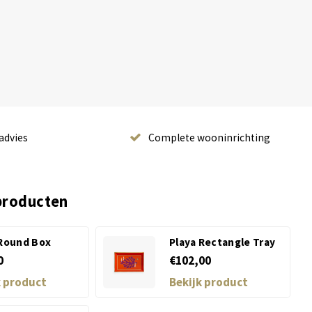
advies
Complete wooninrichting
producten
 Round Box
Playa Rectangle Tray
0
€102,00
k product
Bekijk product