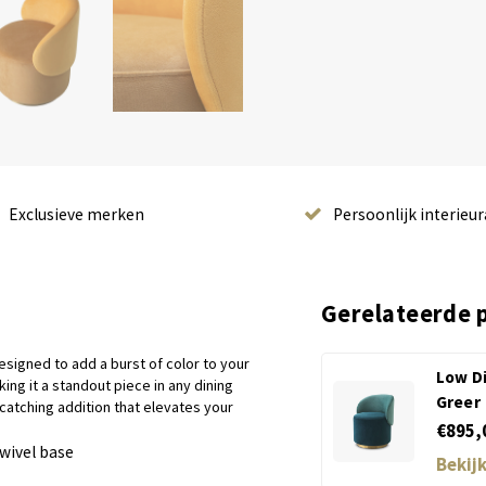
Exclusieve merken
Persoonlijk interieur
Gerelateerde 
designed to add a burst of color to your
Low Di
ing it a standout piece in any dining
Greer
catching addition that elevates your
€895,
swivel base
Bekij