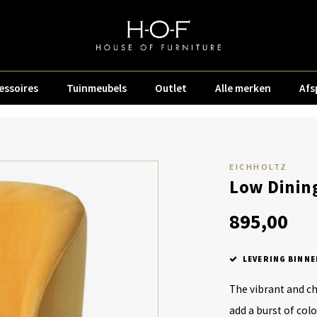
essoires
Tuinmeubels
Outlet
Alle merken
Afs
EICHHOLTZ
Low Dining
895,00
LEVERING BINNE
The vibrant and ch
add a burst of col