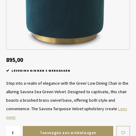
Tafel lampen draadloos
Plantenbakken
Objec
Dresso
Schalen & Servies
Plant
Dozen & Juwelenboxen
Kaars
Geurstokjes
895,00
LEVERING BINNEN 5 WERKDAGEN
Kunst
Step into a realm of elegance with the Greer Low Dining Chair in the
Object
alluring Savona Sea Green Velvet. Designed to captivate, this chair
boasts a brushed brass swivel base, offering both style and
Spellen
convenience. The Savona Turquoise Velvet upholstery create
Lees
meer
Toevoegen aan winkelwagen