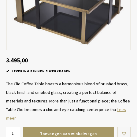
Tafel lampen draadloos
Plantenbakken
Objec
Dresso
Schalen & Servies
Plant
Dozen & Juwelenboxen
Kaars
Geurstokjes
3.495,00
LEVERING BINNEN 5 WERKDAGEN
Kunst
The Clio Coffee Table boasts a harmonious blend of brushed brass,
Object
black finish and smoked glass, creating a perfect balance of
materials and textures. More than just a functional piece; the Coffee
Spellen
Table Clio becomes a chic and eye-catching centerpiece tha
Lees
meer
Toevoegen aan winkelwagen