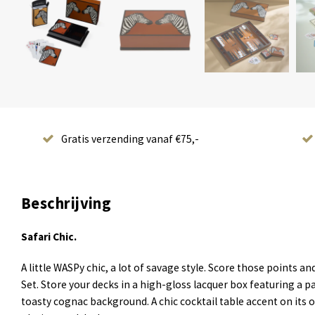
Gratis verzending vanaf €75,-
Beschrijving
Safari Chic.
A little WASPy chic, a lot of savage style. Score those points 
Set. Store your decks in a high-gloss lacquer box featuring a pa
toasty cognac background. A chic cocktail table accent on its