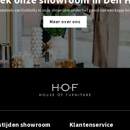
meubels van Eichholtz in onze showroom onder het genot van een kopje kof
Meer over ons
stijden showroom
Klantenservice