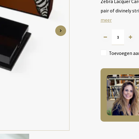
Zebra Lacquer Card
pair of divinely s
meer
Toevoegen aan