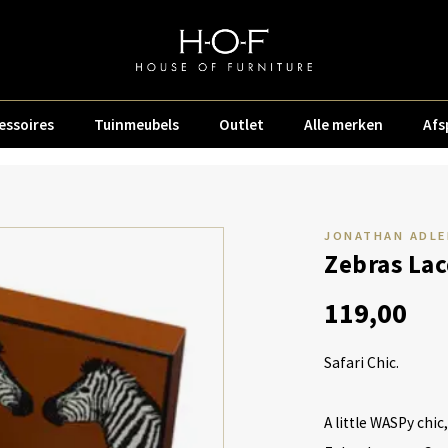
essoires
Tuinmeubels
Outlet
Alle merken
Afs
JONATHAN ADLE
Zebras Lac
119,00
Safari Chic.
A little WASPy chic