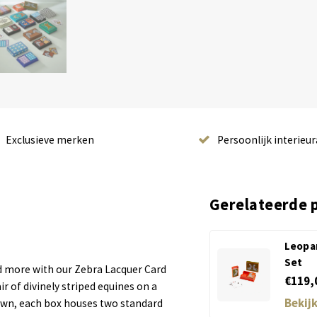
Exclusieve merken
Persoonlijk interieur
Gerelateerde 
Leopa
Set
and more with our Zebra Lacquer Card
€119,
ir of divinely striped equines on a
Bekij
 own, each box houses two standard