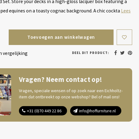
 Set. Store your decks in a high-gloss lacquer box featuring a
triped equines on a toasty cognac background. A chic cockta
Lees
Toevoegen aan winkelwagen
 vergelijking
DEEL DIT PRODUCT:
Vragen? Neem contact op!
Vragen, speciale wensen of op zoek naar een Eichholtz-
item dat ontbreekt op onze webshop? Bel of mail ons!
+31 (0)70 449 22 86
info@hoffurniture.nl