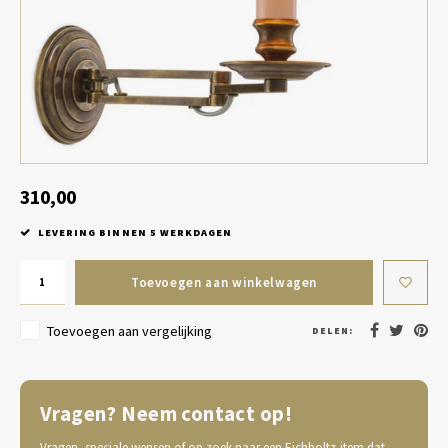
Tafel lampen draadloos
Plantenbakken
Objec
Dresso
Schalen & Servies
Plant
Dozen & Juwelenboxen
Kaars
Geurstokjes
310,00
LEVERING BINNEN 5 WERKDAGEN
Kunst
Toevoegen aan winkelwagen
Object
Toevoegen aan vergelijking
DELEN:
Spellen
Vragen? Neem contact op!
Vragen, speciale wensen of op zoek naar een Eichholtz-item dat