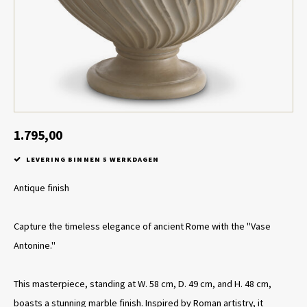
Tafel lampen draadloos
Plantenbakken
Objec
Dresso
Schalen & Servies
Plant
Dozen & Juwelenboxen
Kaars
Geurstokjes
1.795,00
LEVERING BINNEN 5 WERKDAGEN
Kunst
Antique finish
Object
Capture the timeless elegance of ancient Rome with the "Vase
Spellen
Antonine."
This masterpiece, standing at W. 58 cm, D. 49 cm, and H. 48 cm,
boasts a stunning marble finish. Inspired by Roman artistry, it