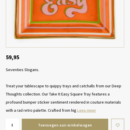
Tafel lampen draadloos
Plantenbakken
Objec
Dresso
Schalen & Servies
Plant
Dozen & Juwelenboxen
Kaars
Geurstokjes
59,95
Seventies Slogans.
Kunst
Object
Treat your tablescape to quippy trays and catchalls from our Deep
Thoughts collection. Our Take It Easy Square Tray features a
Spellen
profound bumper sticker sentiment rendered in couture materials
with a rad retro palette. Crafted from hig
Lees meer
Toevoegen aan winkelwagen