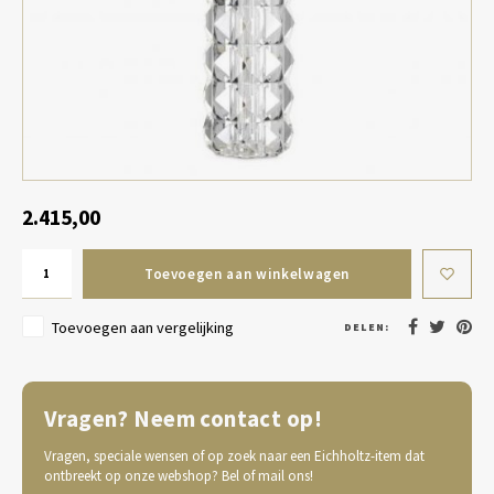
Tafel lampen draadloos
Plantenbakken
Objec
Dresso
Schalen & Servies
Plant
Dozen & Juwelenboxen
Kaars
Geurstokjes
2.415,00
Kunst
Toevoegen aan winkelwagen
Object
Toevoegen aan vergelijking
DELEN:
Spellen
Vragen? Neem contact op!
Vragen, speciale wensen of op zoek naar een Eichholtz-item dat
ontbreekt op onze webshop? Bel of mail ons!