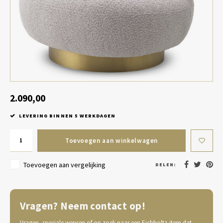
Tafel lampen draadloos
Plantenbakken
Objec
Dresso
Schalen & Servies
Plant
Dozen & Juwelenboxen
Kaars
Geurstokjes
2.090,00
LEVERING BINNEN 5 WERKDAGEN
Kunst
Toevoegen aan winkelwagen
Object
Toevoegen aan vergelijking
DELEN:
Spellen
Vragen? Neem contact op!
Vragen, speciale wensen of op zoek naar een Eichholtz-item dat