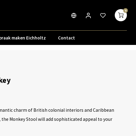
0
praak maken Eichholtz
Contact
key
mantic charm of British colonial interiors and Caribbean
the Monkey Stool will add sophisticated appeal to your