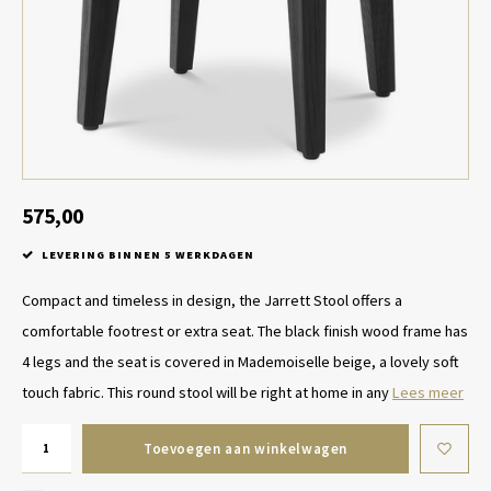
Tafel lampen draadloos
Plantenbakken
Objec
Dresso
Schalen & Servies
Plant
Dozen & Juwelenboxen
Kaars
Geurstokjes
575,00
LEVERING BINNEN 5 WERKDAGEN
Kunst
Compact and timeless in design, the Jarrett Stool offers a
Object
comfortable footrest or extra seat. The black finish wood frame has
4 legs and the seat is covered in Mademoiselle beige, a lovely soft
Spellen
touch fabric. This round stool will be right at home in any
Lees meer
Toevoegen aan winkelwagen