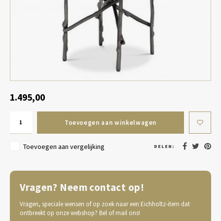
Tafel lampen draadloos
Plantenbakken
Objec
Dresso
Schalen & Servies
Plant
Dozen & Juwelenboxen
Kaars
Geurstokjes
1.495,00
Kunst
Toevoegen aan winkelwagen
Object
Toevoegen aan vergelijking
DELEN:
Spellen
Vragen? Neem contact op!
Vragen, speciale wensen of op zoek naar een Eichholtz-item dat
ontbreekt op onze webshop? Bel of mail ons!