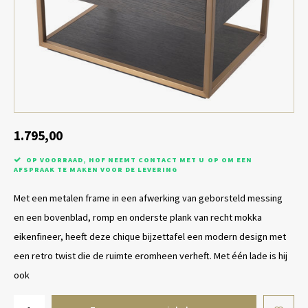
Tafel lampen draadloos
Plantenbakken
Objec
Dresso
Schalen & Servies
Plant
Dozen & Juwelenboxen
Kaars
Geurstokjes
1.795,00
OP VOORRAAD, HOF NEEMT CONTACT MET U OP OM EEN
Kunst
AFSPRAAK TE MAKEN VOOR DE LEVERING
Met een metalen frame in een afwerking van geborsteld messing
Object
en een bovenblad, romp en onderste plank van recht mokka
Spellen
eikenfineer, heeft deze chique bijzettafel een modern design met
een retro twist die de ruimte eromheen verheft. Met één lade is hij
ook