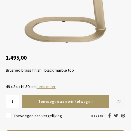
Tafel lampen draadloos
Plantenbakken
Objec
Dresso
Schalen & Servies
Plant
Dozen & Juwelenboxen
Kaars
Geurstokjes
1.495,00
Brushed brass finish | black marble top
Kunst
Object
49 x 34 x H. 50 cm
Lees meer
Spellen
Toevoegen aan winkelwagen
Toevoegen aan vergelijking
DELEN: