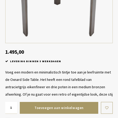
Tafel lampen draadloos
Plantenbakken
Objec
Dresso
Schalen & Servies
Plant
Dozen & Juwelenboxen
Kaars
Geurstokjes
1.495,00
LEVERING BINNEN 5 WERKDAGEN
Kunst
Voeg een modern en minimalistisch tintje toe aan je leefruimte met
Object
de Oxnard Side Table. Het heeft een rond tafelblad van
antracietgrijs eikenfineer en drie poten in een medium bronzen
Spellen
afwerking. Of je nu gaat voor een retro of eigentijdse look, deze stij
Toevoegen aan winkelwagen