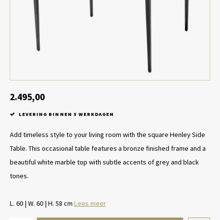
Tafel lampen draadloos
Plantenbakken
Objec
Dresso
Schalen & Servies
Plant
Dozen & Juwelenboxen
Kaars
Geurstokjes
2.495,00
LEVERING BINNEN 5 WERKDAGEN
Kunst
Add timeless style to your living room with the square Henley Side
Object
Table. This occasional table features a bronze finished frame and a
beautiful white marble top with subtle accents of grey and black
Spellen
tones.
L. 60 | W. 60 | H. 58 cm
Lees meer