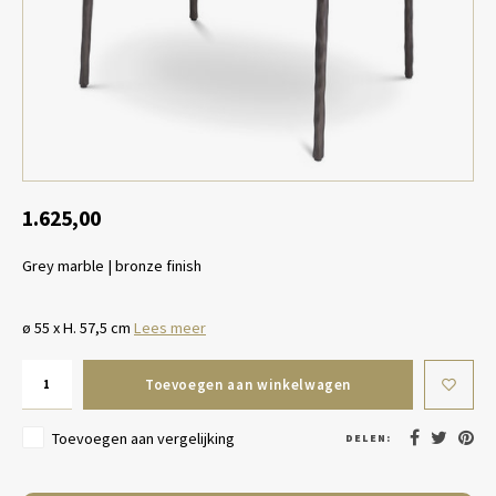
Tafel lampen draadloos
Plantenbakken
Objec
Dresso
Schalen & Servies
Plant
Dozen & Juwelenboxen
Kaars
Geurstokjes
1.625,00
Grey marble | bronze finish
Kunst
Object
ø 55 x H. 57,5 cm
Lees meer
Spellen
Toevoegen aan winkelwagen
Toevoegen aan vergelijking
DELEN: