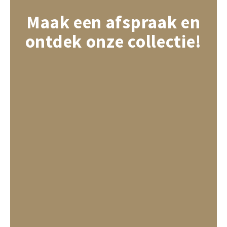
Maak een afspraak en
Tafel lampen draadloos
Plantenbakken
Objec
Dresso
ontdek onze collectie!
Schalen & Servies
Plant
Dozen & Juwelenboxen
Kaars
Geurstokjes
Kunst
Object
Spellen