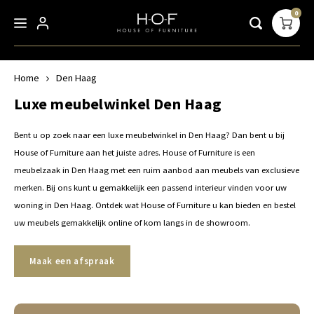
0
Home
Den Haag
Hoofdmenu / accessoires
Hoofdmenu / verlichting
Hoofdmenu / eichholtz
Hoofdmenu / meubels
Hoofdmenu / outlet
Hoofdmenu
Hoofdmenu / m
Hoofdmenu / 
Hoofdmenu / 
Hoofdmenu / 
Hoofdmenu / 
Hoofdmenu / 
Hoofdme
Hoofdm
Hoofd
H
windlichte
Accessoires
Verlichting
Eichholtz
Meubels
Outlet
Taal
Luxe meubelwinkel Den Haag
Bent u op zoek naar een luxe meubelwinkel in Den Haag? Dan bent u bij
Nieuwe collectie
Stoelen
Vloerlampen
Kussens & Plaids
Meubels
Nederlands
Meube
Stoel
Vloer
Fotoli
Eetka
Hoekb
Wijnk
Eettaf
Bedde
Goude
Talkin
Ronde
Goude
Vierk
Vloerk
Kaars
Vazen
Outdo
Schal
Dozen
House of Furniture aan het juiste adres. House of Furniture is een
meubelzaak in Den Haag met een ruim aanbod aan meubels van exclusieve
Outdoor
Banken
Hanglampen
Spiegels
Verlichting
Acces
Banke
Hang
Kusse
Barkr
2-zit
Wandk
Consol
Hoofd
Zilve
Vierk
Vierka
Zilver
Recht
Windl
Potte
Indoo
Servi
Juwel
English
merken. Bij ons kunt u gemakkelijk een passend interieur vinden voor uw
woning in Den Haag. Ontdek wat House of Furniture u kan bieden en bestel
Meubels
Kasten
Plafondlampen
Fotolijsten
Accessoires
Verlic
Kaste
Plafo
Spieg
Fauteu
2,5-z
Vitrin
Burea
Zwart
Recht
Recht
Rose 
Ronde
uw meubels gemakkelijk online of kom langs in de showroom.
Lampen
Tafels
Wandlampen
Dienbladen
Tafel
Wand
Vazen
Draaif
3-zit
Stell
Salon
Ronde
Maak een afspraak
Accessoires
Bedden & Hoofdborden
Tafellampen
Kaarsen en windlichten
Hoofd
Tafel
Vouws
Pouf
4-zit
Buffe
Bijzet
Plaids
The MET Collection
Vloerkleden & Tapijten
Bureaulampen
Vazen en potten
Vloerk
Burea
Dienb
Sofa'
Boeke
Trolle