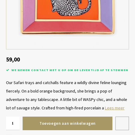
Tafel lampen draadloos
Plantenbakken
Objec
Dresso
Schalen & Servies
Plant
Dozen & Juwelenboxen
Kaars
Geurstokjes
59,00
WE NEMEN CONTACT MET U OP OM DE LEVERTIJD AF TE STEMMEN
Kunst
Our Safari trays and catchalls feature a wildly divine feline lounging
Object
fiercely. On a bold orange background, she brings a pop of
adventure to any tablescape. A little bit of WASPy chic, and a whole
Spellen
lot of savage style. Crafted from high-fired porcelain a
Lees meer
Toevoegen aan winkelwagen