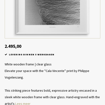
Tafel lampen draadloos
Plantenbakken
Objec
Dresso
Schalen & Servies
Plant
Dozen & Juwelenboxen
Kaars
Geurstokjes
2.495,00
LEVERING BINNEN 5 WERKDAGEN
Kunst
White wooden frame | clear glass
Object
Elevate your space with the "Cala Vincente" print by Philippe
Vogelenzang.
Spellen
This striking piece features bold, expressive artistry encased in a
sleek white wooden frame with clear glass. Hand-engraved with the
artist's
Lees meer